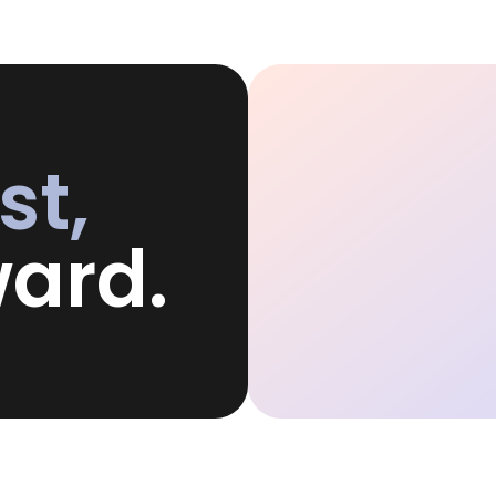
st,
ard.