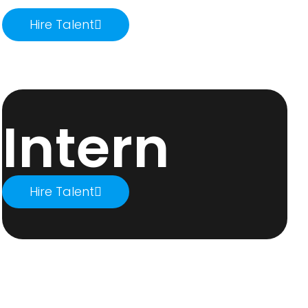
Hire Talent
Intern
Hire Talent